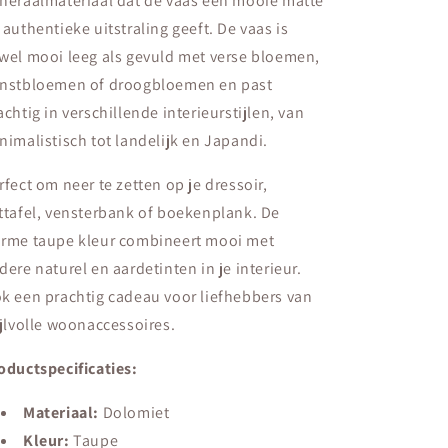
neraalmateriaal dat de vaas een mooie matte
 authentieke uitstraling geeft. De vaas is
wel mooi leeg als gevuld met verse bloemen,
nstbloemen of droogbloemen en past
achtig in verschillende interieurstijlen, van
nimalistisch tot landelijk en Japandi.
rfect om neer te zetten op je dressoir,
ttafel, vensterbank of boekenplank. De
rme taupe kleur combineert mooi met
dere naturel en aardetinten in je interieur.
k een prachtig cadeau voor liefhebbers van
ijlvolle woonaccessoires.
oductspecificaties:
Materiaal:
Dolomiet
Kleur:
Taupe