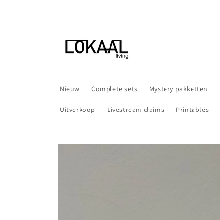
Meteen
naar de
content
Nieuw
Complete sets
Mystery pakketten
Uitverkoop
Livestream claims
Printables
Ga direct naar
productinformatie