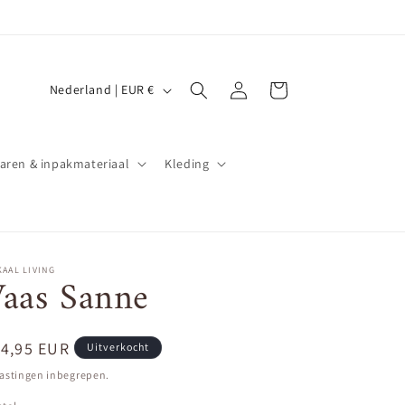
L
Inloggen
Winkelwagen
Nederland | EUR €
a
n
d
aren & inpakmateriaal
Kleding
/
r
e
g
AAL LIVING
aas Sanne
i
o
ormale
14,95 EUR
Uitverkocht
ijs
astingen inbegrepen.