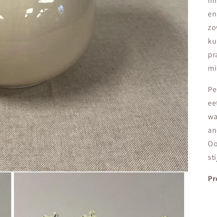
mi
en
zo
ku
pr
mi
Pe
ee
wa
an
Oo
st
Pr