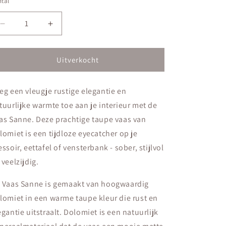
tal
ntal
Aantal
Aantal
verlagen
verhogen
voor
voor
Vaas
Vaas
Uitverkocht
Sanne
Sanne
eg een vleugje rustige elegantie en
tuurlijke warmte toe aan je interieur met de
as Sanne. Deze prachtige taupe vaas van
lomiet is een tijdloze eyecatcher op je
essoir, eettafel of vensterbank - sober, stijlvol
 veelzijdig.
 Vaas Sanne is gemaakt van hoogwaardig
lomiet in een warme taupe kleur die rust en
egantie uitstraalt. Dolomiet is een natuurlijk