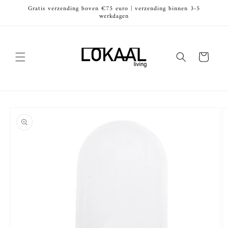
Meteen
Gratis verzending boven €75 euro | verzending binnen 3-5
naar de
werkdagen
content
Winkelwagen
Ga direct naar
productinformatie