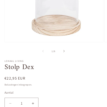
Media
M
1
2
openen
o
van
1
/
6
in
in
modaal
m
LOKAAL LIVING
Stolp Dex
Normale
€22,95 EUR
prijs
Belastingen inbegrepen.
Aantal
Aantal
Aantal
Aantal