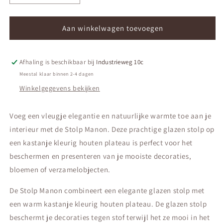
verlagen
verhogen
voor
voor
Stolp
Stolp
Aan winkelwagen toevoegen
Dex
Dex
Afhaling is beschikbaar bij
Industrieweg 10c
Meestal klaar binnen 2-4 dagen
Winkelgegevens bekijken
Voeg een vleugje elegantie en natuurlijke warmte toe aan je
interieur met de Stolp Manon. Deze prachtige glazen stolp op
een kastanje kleurig houten plateau is perfect voor het
beschermen en presenteren van je mooiste decoraties,
bloemen of verzamelobjecten.
De Stolp Manon combineert een elegante glazen stolp met
een warm kastanje kleurig houten plateau. De glazen stolp
beschermt je decoraties tegen stof terwijl het ze mooi in het