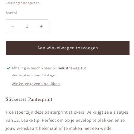
prijs
Belastingen inbegrepen.
Aantal
Aantal
Aantal
Aantal
verlagen
verhogen
voor
voor
Stickerset
Stickerset
Aan winkelwagen toevoegen
Panterprint
Panterprint
Afhaling is beschikbaar bij
Industrieweg 10c
Meestal klaar binnen 2-4 dagen
Winkelgegevens bekijken
Stickerset Panterprint
Hoe stoer zijn deze panterprint stickers! Je krijgt ze als setjes
van 12. Leuke tip: Perfect om op je envelop te plakken en zo
jouw wenskaart helemaal af te maken met een wilde