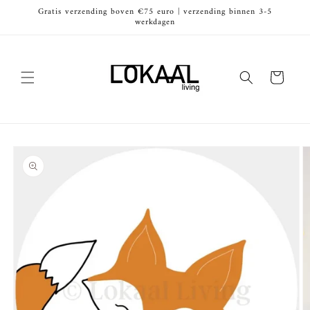
Meteen
Gratis verzending boven €75 euro | verzending binnen 3-5
naar de
werkdagen
content
Winkelwagen
Ga direct naar
productinformatie