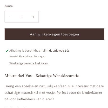
Aantal
Aantal
Aantal
Aantal
verlagen
verhogen
voor
voor
Muurcirkel
Muurcirkel
Aan winkelwagen toevoegen
Vos
Vos
Afhaling is beschikbaar bij
Industrieweg 10c
Meestal klaar binnen 2-4 dagen
Winkelgegevens bekijken
Muurcirkel Vos - Schattige Wanddecoratie
Breng een speelse en natuurlijke sfeer in je interieur met deze
schattige muurcirkel met vosje. Perfect voor de kinderkamer
of voor liefhebbers van dieren!