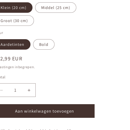
Klein (20 cm)
Middel (25 cm)
Groot (30 cm)
ur
Aardetinten
Bold
ormale
12,99 EUR
ijs
astingen inbegrepen.
tal
ntal
Aantal
Aantal
verlagen
verhogen
voor
voor
Muurcirkel
Muurcirkel
Aan winkelwagen toevoegen
Happy
Happy
soul
soul