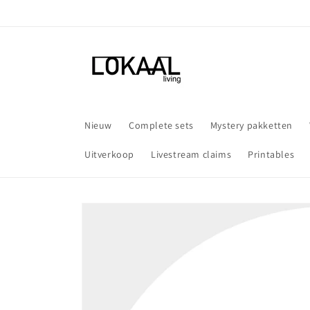
Meteen
naar de
content
Nieuw
Complete sets
Mystery pakketten
Uitverkoop
Livestream claims
Printables
Ga direct naar
productinformatie