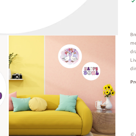
Br
me
dr
Li
di
Pr
© 