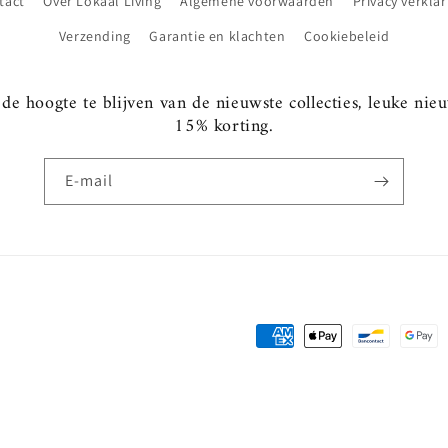
tact
Over Lokaal Living
Algemene voorwaarden
Privacy verklar
Verzending
Garantie en klachten
Cookiebeleid
e hoogte te blijven van de nieuwste collecties, leuke nie
15% korting.
E‑mail
Betaalmethoden