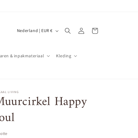
L
Inloggen
Winkelwagen
Nederland | EUR €
a
n
d
aren & inpakmateriaal
Kleding
/
r
e
g
AAL LIVING
uurcirkel Happy
i
oul
o
otte