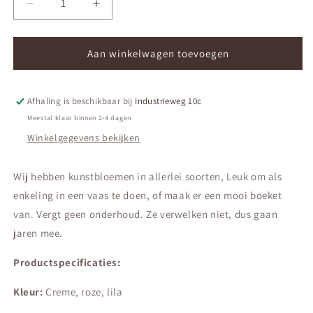
Aantal
Aantal
verlagen
verhogen
voor
voor
Lisianthus
Lisianthus
Aan winkelwagen toevoegen
(kunstbloem)
(kunstbloem)
Afhaling is beschikbaar bij
Industrieweg 10c
Meestal klaar binnen 2-4 dagen
Winkelgegevens bekijken
Wij hebben kunstbloemen in allerlei soorten, Leuk om als
enkeling in een vaas te doen, of maak er een mooi boeket
van. Vergt geen onderhoud. Ze verwelken niet, dus gaan
jaren mee.
Productspecificaties:
Kleur:
Creme, roze, lila