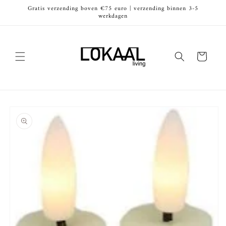
Meteen
Gratis verzending boven €75 euro | verzending binnen 3-5
naar de
werkdagen
content
Winkelwagen
Ga direct naar
productinformatie