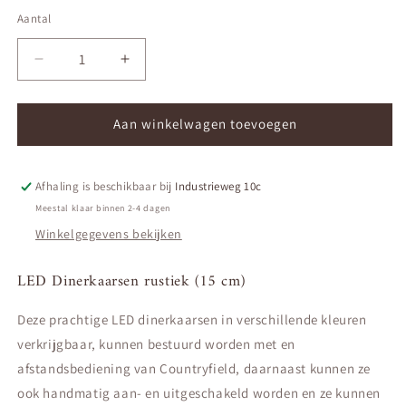
Aantal
Aantal
Aantal
Aantal
verlagen
verhogen
voor
voor
LED
LED
Aan winkelwagen toevoegen
Dinerkaarsen
Dinerkaarsen
rustiek
rustiek
(15
(15
Afhaling is beschikbaar bij
Industrieweg 10c
cm)
cm)
Meestal klaar binnen 2-4 dagen
Winkelgegevens bekijken
LED Dinerkaarsen rustiek (15 cm)
Deze prachtige LED dinerkaarsen in verschillende kleuren
verkrijgbaar, kunnen bestuurd worden met en
afstandsbediening van Countryfield, daarnaast kunnen ze
ook handmatig aan- en uitgeschakeld worden en ze kunnen