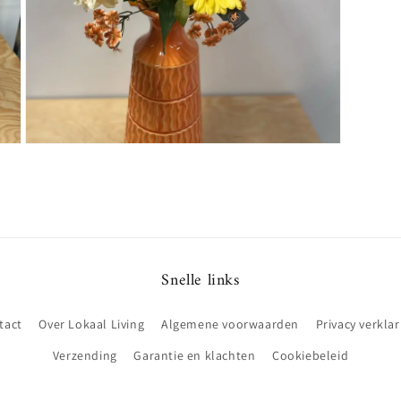
Media
5
openen
in
modaal
Snelle links
tact
Over Lokaal Living
Algemene voorwaarden
Privacy verklar
Verzending
Garantie en klachten
Cookiebeleid