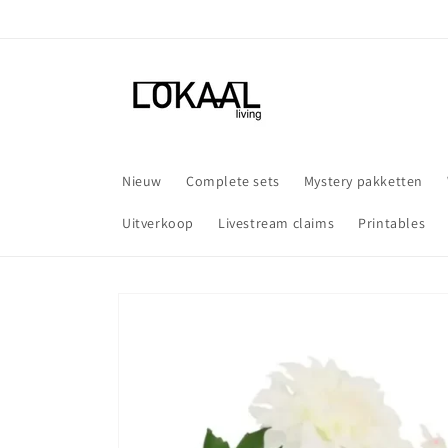
Meteen
naar de
content
Nieuw
Complete sets
Mystery pakketten
Uitverkoop
Livestream claims
Printables
Ga direct naar
productinformatie