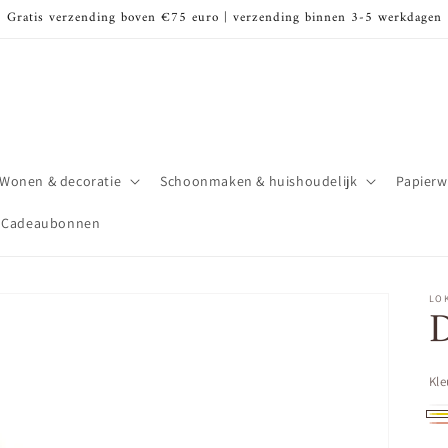
Gratis verzending boven €75 euro | verzending binnen 3-5 werkdagen
Wonen & decoratie
Schoonmaken & huishoudelijk
Papierw
Cadeaubonnen
LOK
D
Kle
Wi
Va
Ge
Pe
ui