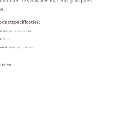
derhoud. Ze verwelken niet, dus gaan jaren
e.
oductspecificaties:
r:
Wit, geel, oranje/perzik
t:
60cm
riaal:
Polyester, ijzerdraad
Delen