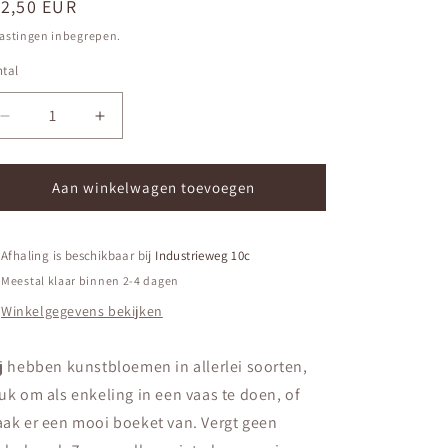
ormale
12,50 EUR
ijs
astingen inbegrepen.
et
tal
ntal
schikbaar
Aantal
Aantal
verlagen
verhogen
voor
voor
Dahlia
Dahlia
Aan winkelwagen toevoegen
Noëlle
Noëlle
Afhaling is beschikbaar bij
Industrieweg 10c
Meestal klaar binnen 2-4 dagen
Winkelgegevens bekijken
j hebben kunstbloemen in allerlei soorten,
uk om als enkeling in een vaas te doen, of
ak er een mooi boeket van. Vergt geen