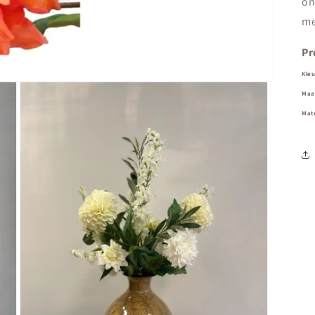
on
me
Pr
Kleu
Maa
Mate