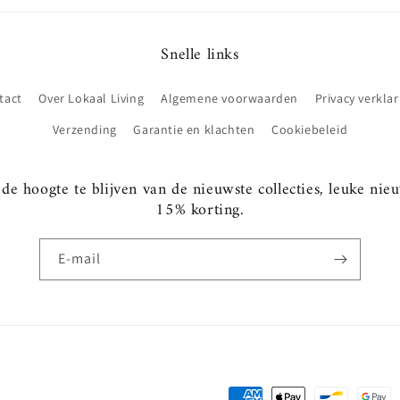
Snelle links
tact
Over Lokaal Living
Algemene voorwaarden
Privacy verklar
Verzending
Garantie en klachten
Cookiebeleid
e hoogte te blijven van de nieuwste collecties, leuke nie
15% korting.
E‑mail
Betaalmethoden