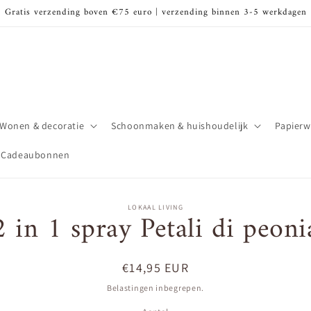
Gratis verzending boven €75 euro | verzending binnen 3-5 werkdagen
Wonen & decoratie
Schoonmaken & huishoudelijk
Papierw
Cadeaubonnen
LOKAAL LIVING
2 in 1 spray Petali di peoni
 naar
nformatie
Normale
€14,95 EUR
prijs
Belastingen inbegrepen.