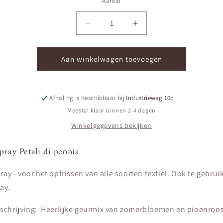
Aantal
Aantal
Aantal
Aantal
verlagen
verhogen
voor
voor
2
2
Aan winkelwagen toevoegen
in
in
1
1
spray
spray
Afhaling is beschikbaar bij
Industrieweg 10c
Petali
Petali
di
di
Meestal klaar binnen 2-4 dagen
peonia
peonia
Winkelgegevens bekijken
pray Petali di peonia
pray - voor het opfrissen van alle soorten textiel. Ook te gebrui
ay.
schrijving: Heerlijke geurmix van zomerbloemen en pioenroos