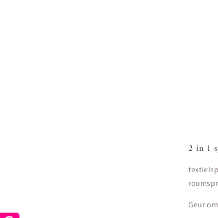
2 in 1 s
textiels
roomspr
Geur om