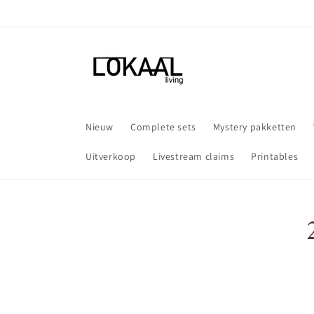
Meteen
naar de
content
Nieuw
Complete sets
Mystery pakketten
Uitverkoop
Livestream claims
Printables
Ga direct
producti