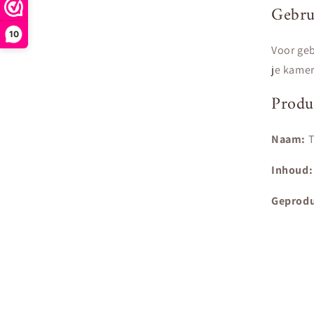
Gebru
10
Voor geb
je kamer
Produc
Naam:
T
Inhoud:
Geprodu